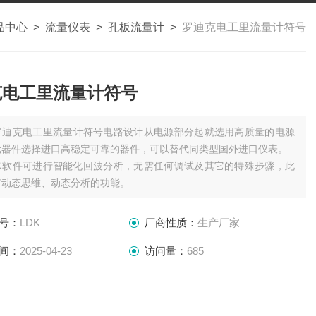
品中心
>
流量仪表
>
孔板流量计
>
罗迪克电工里流量计符号
克电工里流量计符号
罗迪克电工里流量计符号电路设计从电源部分起就选用高质量的电源
元器件选择进口高稳定可靠的器件，可以替代同类型国外进口仪表。
术软件可进行智能化回波分析，无需任何调试及其它的特殊步骤，此
有动态思维、动态分析的功能。
声波智能技术，使仪表的精度大大提高，液位精度达到
号：
LDK
厂商性质：
生产厂家
间：
2025-04-23
访问量：
685