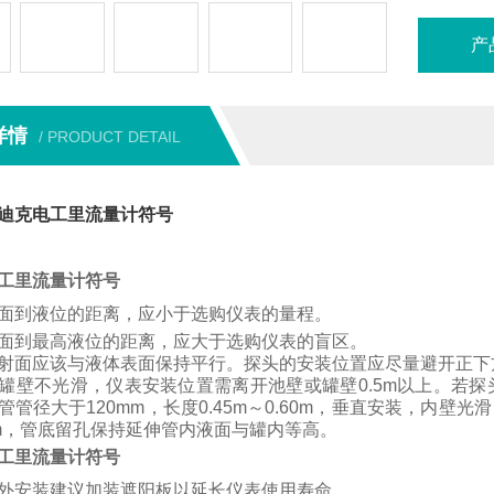
产
详情
/ PRODUCT DETAIL
迪克电工里流量计符号
工里流量计符号
面到液位的距离，应小于选购仪表的量程。
面到最高液位的距离，应大于选购仪表的盲区。
射面应该与液体表面保持平行。
探头的安装位置应尽量避开正下
罐壁不光滑，仪表安装位置需离开池壁或罐壁
0.5m
以上。
若
探
管管径大于
120mm
，长度
0.45m
～
0.60m
，垂直安装，内壁光滑
m
，管底留孔保持延伸管内液面与罐内等高。
工里流量计符号
外安装建议加装遮阳板以延长仪表使用寿命。