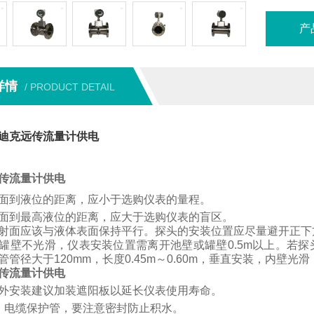
产
详情
/ PRODUCT DETAIL
迪克远传流量计供电
传流量计供电
面到液位的距离，应小于选购仪表的量程。
面到最高液位的距离，应大于选购仪表的盲区。
射面应该与液体表面保持平行。
探头的安装位置应尽量避开正下
罐壁不光滑，仪表安装位置需离开池壁或罐壁
0.5m
以上。
若
探
管管径大于
120mm
，长度
0.45m
～
0.60m
，垂直安装，内壁光滑
传流量计供电
外安装建议加装遮阳板以延长仪表使用寿命。
、电缆保护管，要注意密封防止积水。