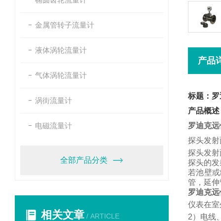
金属管转子流量计
液体涡轮流量计
产品
气体涡轮流量计
标题：罗
涡街流量计
产品概述
电磁流量计
罗迪克远
探头发射
探头发射
全部产品分类
探头的发
若池壁或
管，
延伸
罗迪克远
仪表在室
相关文章
/ ARTICLE
2
）电线