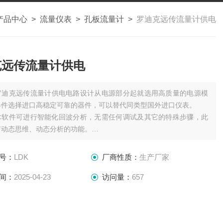
产品中心
>
流量仪表
>
孔板流量计
>
罗迪克远传流量计供电
克远传流量计供电
罗迪克远传流量计供电电路设计从电源部分起就选用高质量的电源模
器件选择进口高稳定可靠的器件，可以替代同类型国外进口仪表。
术软件可进行智能化回波分析，无需任何调试及其它的特殊步骤，此
有动态思维、动态分析的功能。
声波智能技术，使仪表的精度大大提高，液位精度达到
号：
LDK
厂商性质：
生产厂家
间：
2025-04-23
访问量：
657