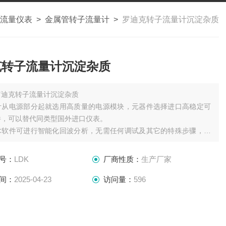
流量仪表
>
金属管转子流量计
>
罗迪克转子流量计沉淀杂质
克转子流量计沉淀杂质
罗迪克转子流量计沉淀杂质
计从电源部分起就选用高质量的电源模块，元器件选择进口高稳定可
件，可以替代同类型国外进口仪表。
术软件可进行智能化回波分析，无需任何调试及其它的特殊步骤，此
有动态思维、动态分析的功能。
声波智能技术，使仪表的精度大大提高，液位精度达到
号：
LDK
厂商性质：
生产厂家
间：
2025-04-23
访问量：
596