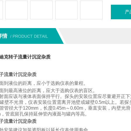
产
详情
/ PRODUCT DETAIL
迪克转子流量计沉淀杂质
子流量计沉淀杂质
面到液位的距离，应小于选购仪表的量程。
面到最高液位的距离，应大于选购仪表的盲区。
射面应该与液体表面保持平行。
探头的安装位置应尽量避开正下
罐壁不光滑，仪表安装位置需离开池壁或罐壁
0.5m
以上。
若
探
管管径大于
120mm
，长度
0.45m
～
0.60m
，垂直安装，内壁光滑
m
，管底留孔保持延伸管内液面与罐内等高。
子流量计沉淀杂质
外安装建议加装遮阳板以延长仪表使用寿命。