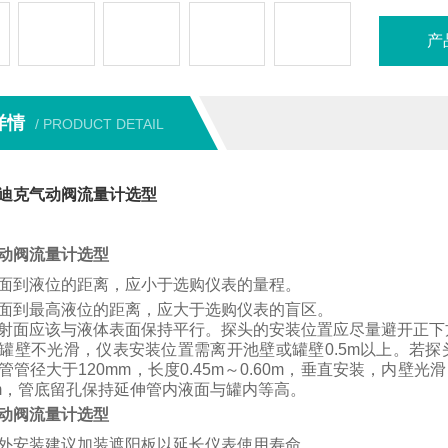
产
详情
/ PRODUCT DETAIL
迪克气动阀流量计选型
动阀流量计选型
面到液位的距离，应小于选购仪表的量程。
面到最高液位的距离，应大于选购仪表的盲区。
射面应该与液体表面保持平行。
探头的安装位置应尽量避开正下
罐壁不光滑，仪表安装位置需离开池壁或罐壁
0.5m
以上。
若
探
管管径大于
120mm
，长度
0.45m
～
0.60m
，垂直安装，内壁光滑
m
，管底留孔保持延伸管内液面与罐内等高。
动阀流量计选型
外安装建议加装遮阳板以延长仪表使用寿命。