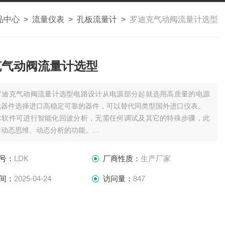
品中心
>
流量仪表
>
孔板流量计
>
罗迪克气动阀流量计选型
克气动阀流量计选型
罗迪克气动阀流量计选型电路设计从电源部分起就选用高质量的电源
元器件选择进口高稳定可靠的器件，可以替代同类型国外进口仪表。
术软件可进行智能化回波分析，无需任何调试及其它的特殊步骤，此
有动态思维、动态分析的功能。
声波智能技术，使仪表的精度大大提高，液位精度达到
号：
LDK
厂商性质：
生产厂家
间：
2025-04-24
访问量：
847