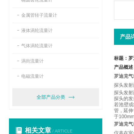
金属管转子流量计
液体涡轮流量计
产品
气体涡轮流量计
标题：罗
涡街流量计
产品概述
电磁流量计
罗迪克气
探头发射
探头发射
全部产品分类
探头的发
若池壁或
管，
延伸
于
100m
罗迪克气
相关文章
/ ARTICLE
仪表在室