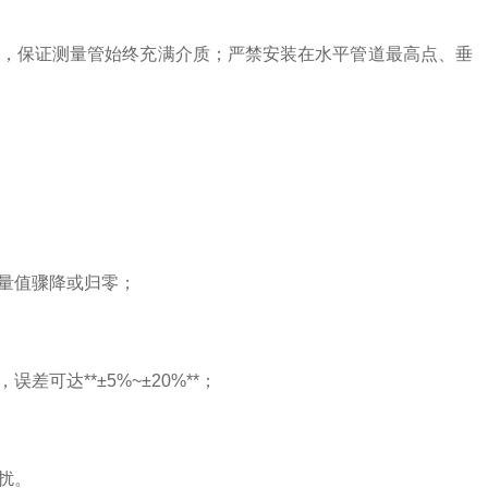
，保证测量管始终充满介质；严禁安装在水平管道最高点、垂
量值骤降或归零；
达**±5%~±20%**；
扰。