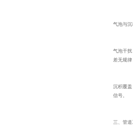
气泡与沉
气泡干扰
差无规律
沉积覆盖
信号。
三、管道