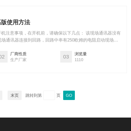
最高版使用方法
 开机注意事项，在开机前，请确保以下几点： 该现场通讯器没有
场通讯器连接到回路，回路中串有250欧姆的电阻启动现场通
好电。启动时按住电源开关键，直到液晶屏亮，开机成功。关
住开关键直至其显示关闭，关机
厂商性质
浏览量
02
03
生产厂家
1110
末页
跳转到第
页