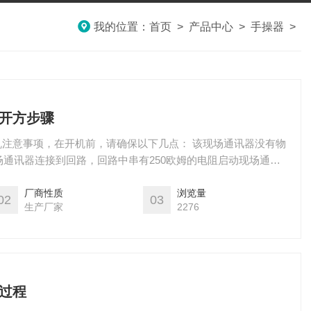
我的位置：
首页
>
产品中心
>
手操器
>
量开方步骤
开机注意事项，在开机前，请确保以下几点： 该现场通讯器没有物
通讯器连接到回路，回路中串有250欧姆的电阻启动现场通讯
电。启动时按住电源开关键，直到液晶屏亮，开机成功。关闭，
关键直至其显示关闭，关机
厂商性质
浏览量
02
03
生产厂家
2276
作过程