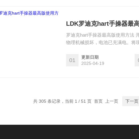
LDK罗迪克hart手操器
罗迪克hart手操器最高版使用方法
物理机械损坏，电池已充满电。将现
讯器，在启动前请保证该设备已充
闭，如若要关闭现场通讯器，可按
更新日期
01
2025-04-19
共 305 条记录，当前 1 / 51 页 首页 上一页
下一页