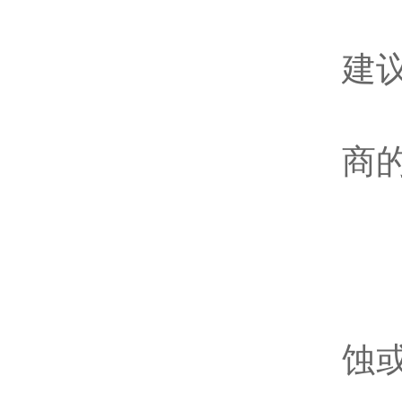
该
建
标
商
5
定
定
蚀