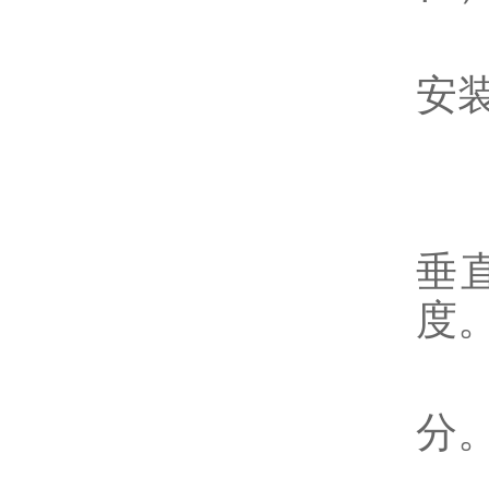
避
安
安
该
垂
度
如
分