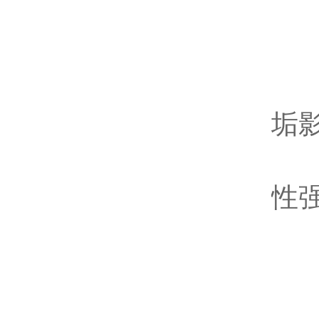
检
清
定
垢
使
性
检
定