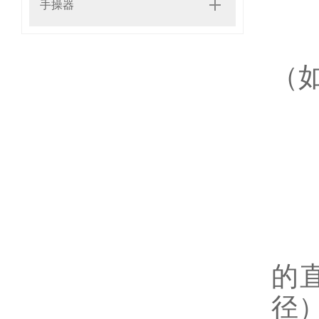
传
手操器
变
（如
显
2
直
为
的
径