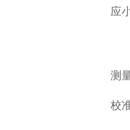
应
4
初
在
测
使
校
定