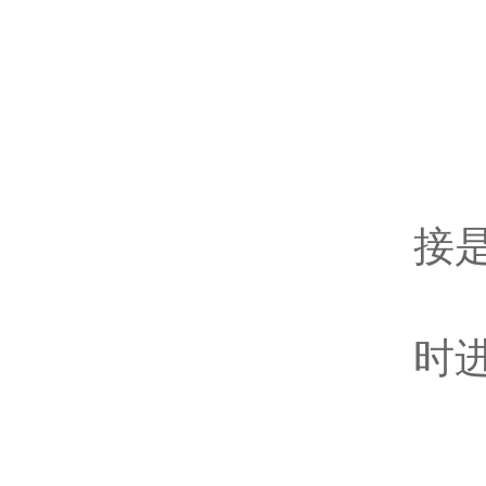
使
6
流
如
接
检
时
检