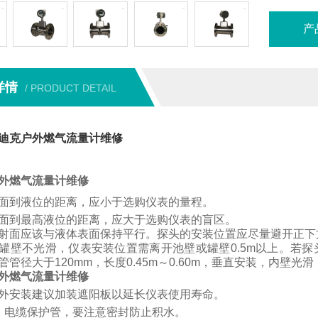
产
详情
/ PRODUCT DETAIL
迪克户外燃气流量计维修
外燃气流量计维修
面到液位的距离，应小于选购仪表的量程。
面到最高液位的距离，应大于选购仪表的盲区。
射面应该与液体表面保持平行。
探头的安装位置应尽量避开正下
罐壁不光滑，仪表安装位置需离开池壁或罐壁
0.5m
以上。
若
探
管管径大于
120mm
，长度
0.45m
～
0.60m
，垂直安装，内壁光滑
外燃气流量计维修
外安装建议加装遮阳板以延长仪表使用寿命。
、电缆保护管，要注意密封防止积水。