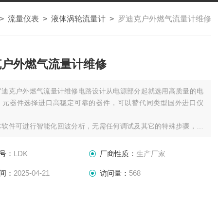
>
流量仪表
>
液体涡轮流量计
>
罗迪克户外燃气流量计维修
克户外燃气流量计维修
罗迪克户外燃气流量计维修电路设计从电源部分起就选用高质量的电
，元器件选择进口高稳定可靠的器件，可以替代同类型国外进口仪
术软件可进行智能化回波分析，无需任何调试及其它的特殊步骤，此
有动态思维、动态分析的功能。
声波智能技术，使仪表的精度大大提高，液位精度达到
号：
LDK
厂商性质：
生产厂家
间：
2025-04-21
访问量：
568