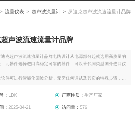
>
流量仪表
>
超声波流量计
>
罗迪克超声波流速流量计品牌
克超声波流速流量计品牌
罗迪克超声波流速流量计品牌电路设计从电源部分起就选用高质量的
块，元器件选择进口高稳定可靠的器件，可以替代同类型国外进口仪
术软件可进行智能化回波分析，无需任何调试及其它的特殊步骤，此
有动态思维、动态分析的功能。
声波智能技术，使仪表的精度大大提高，液位精度达到
号：
LDK
厂商性质：
生产厂家
间：
2025-04-21
访问量：
576