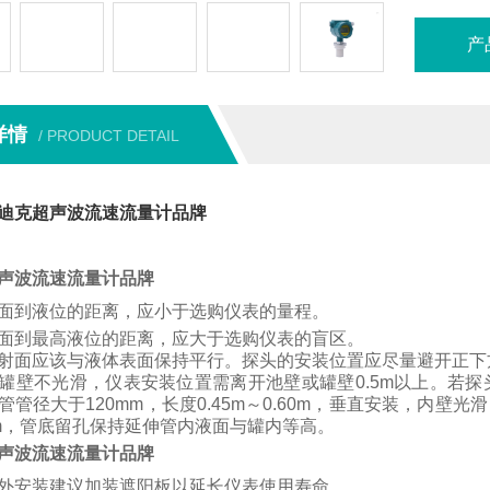
产
详情
/ PRODUCT DETAIL
迪克超声波流速流量计品牌
声波流速流量计品牌
面到液位的距离，应小于选购仪表的量程。
面到最高液位的距离，应大于选购仪表的盲区。
射面应该与液体表面保持平行。
探头的安装位置应尽量避开正下
罐壁不光滑，仪表安装位置需离开池壁或罐壁
0.5m
以上。
若
探
管管径大于
120mm
，长度
0.45m
～
0.60m
，垂直安装，内壁光滑
m
，管底留孔保持延伸管内液面与罐内等高。
声波流速流量计品牌
外安装建议加装遮阳板以延长仪表使用寿命。