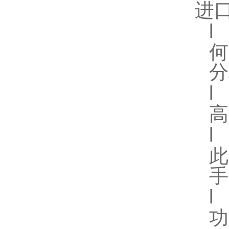
进
l
分
l
高
l
手
l
功