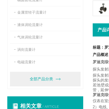
金属管转子流量计
液体涡轮流量计
产品
气体涡轮流量计
标题：罗
涡街流量计
产品概述
电磁流量计
罗迪克综
探头发射
探头发射
全部产品分类
探头的发
若池壁或
管，
延伸
罗迪克综
仪表在室
相关文章
/ ARTICLE
2
）电线