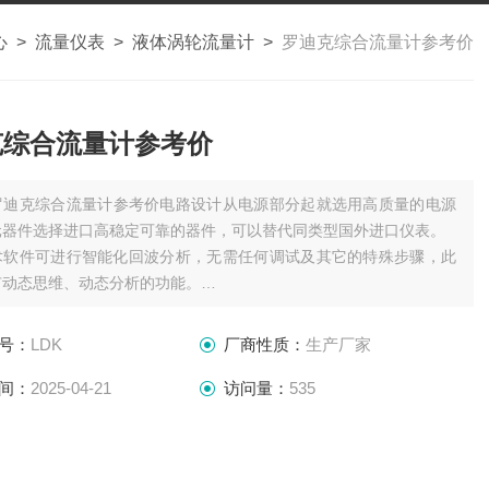
心
>
流量仪表
>
液体涡轮流量计
>
罗迪克综合流量计参考价
克综合流量计参考价
罗迪克综合流量计参考价电路设计从电源部分起就选用高质量的电源
元器件选择进口高稳定可靠的器件，可以替代同类型国外进口仪表。
术软件可进行智能化回波分析，无需任何调试及其它的特殊步骤，此
有动态思维、动态分析的功能。
声波智能技术，使仪表的精度大大提高，液位精度达到
号：
LDK
厂商性质：
生产厂家
间：
2025-04-21
访问量：
535