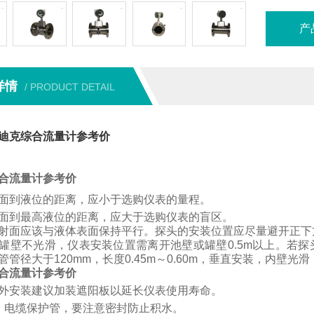
产
详情
/ PRODUCT DETAIL
迪克综合流量计参考价
合流量计参考价
面到液位的距离，应小于选购仪表的量程。
面到最高液位的距离，应大于选购仪表的盲区。
射面应该与液体表面保持平行。
探头的安装位置应尽量避开正下
罐壁不光滑，仪表安装位置需离开池壁或罐壁
0.5m
以上。
若
探
管管径大于
120mm
，长度
0.45m
～
0.60m
，垂直安装，内壁光滑
合流量计参考价
外安装建议加装遮阳板以延长仪表使用寿命。
、电缆保护管，要注意密封防止积水。