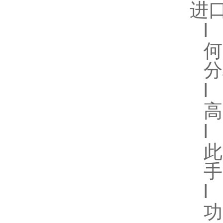
进
l
分
l
高
l
手
l
功