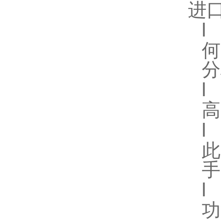
进
l
分
l
高
l
手
l
功