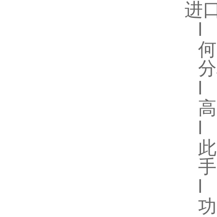
进
l
分
l
高
l
手
l
功