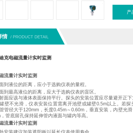
产
详情
/ PRODUCT DETAIL
迪克电磁流量计实时监测
磁流量计实时监测
面到液位的距离，应小于选购仪表的量程。
面到最高液位的距离，应大于选购仪表的盲区。
射面应该与液体表面保持平行。
探头的安装位置应尽量避开正下
罐壁不光滑，仪表安装位置需离开池壁或罐壁
0.5m
以上。
若
探
管管径大于
120mm
，长度
0.45m
～
0.60m
，垂直安装，内壁光滑
m
，管底留孔保持延伸管内液面与罐内等高。
磁流量计实时监测
外安装建议加装遮阳板以延长仪表使用寿命。