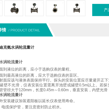
产
详情
/ PRODUCT DETAIL
迪克氨水涡轮流量计
水涡轮流量计
面到液位的距离，应小于选购仪表的量程。
面到最高液位的距离，应大于选购仪表的盲区。
射面应该与液体表面保持平行。
探头的安装位置应尽量避开正下
罐壁不光滑，仪表安装位置需离开池壁或罐壁
0.5m
以上。
若
探
管管径大于
120mm
，长度
0.45m
～
0.60m
，垂直安装，内壁光滑
水涡轮流量计
外安装建议加装遮阳板以延长仪表使用寿命。
、电缆保护管，要注意密封防止积水。