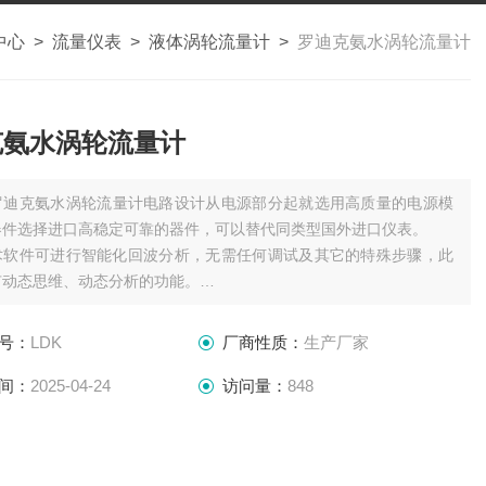
中心
>
流量仪表
>
液体涡轮流量计
>
罗迪克氨水涡轮流量计
克氨水涡轮流量计
罗迪克氨水涡轮流量计电路设计从电源部分起就选用高质量的电源模
器件选择进口高稳定可靠的器件，可以替代同类型国外进口仪表。
术软件可进行智能化回波分析，无需任何调试及其它的特殊步骤，此
有动态思维、动态分析的功能。
声波智能技术，使仪表的精度大大提高，液位精度达到
号：
LDK
厂商性质：
生产厂家
间：
2025-04-24
访问量：
848