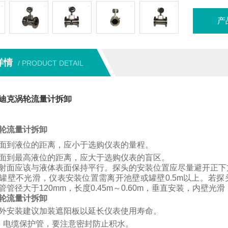
产
详情
/ PRODUCT DETAIL
迪克涡轮流量计拆卸
轮流量计拆卸
面到液位的距离，应小于选购仪表的量程。
面到最高液位的距离，应大于选购仪表的盲区。
射面应该与液体表面保持平行。
探头的安装位置应尽量避开正下
罐壁不光滑，仪表安装位置需离开池壁或罐壁
0.5m
以上。
若
探
管管径大于
120mm
，长度
0.45m
～
0.60m
，垂直安装，内壁光滑
轮流量计拆卸
外安装建议加装遮阳板以延长仪表使用寿命。
、电缆保护管，要注意密封防止积水。