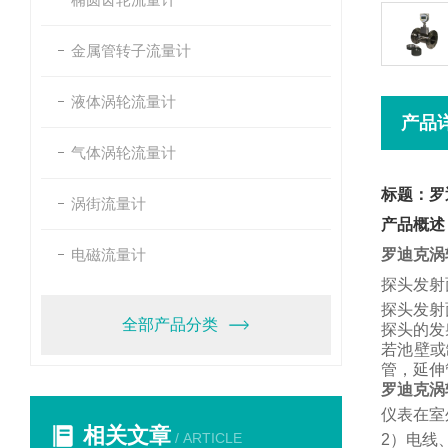
金属管转子流量计
液体涡轮流量计
产品
气体涡轮流量计
标题：罗
涡街流量计
产品概述
电磁流量计
罗迪克涡
探头发射
探头发射
全部产品分类
探头的发
若池壁或
管，
延伸
罗迪克涡
仪表在室
相关文章
/ ARTICLE
2
）电线