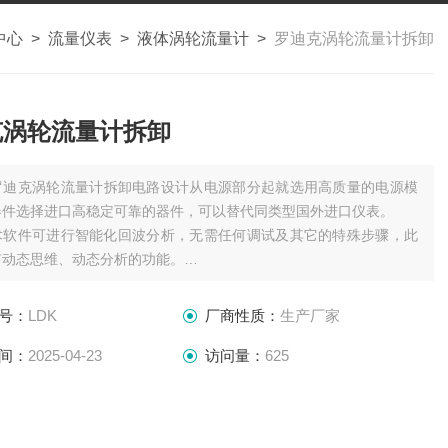
中心
>
流量仪表
>
液体涡轮流量计
>
罗迪克涡轮流量计拆卸
克涡轮流量计拆卸
罗迪克涡轮流量计拆卸电路设计从电源部分起就选用高质量的电源模
器件选择进口高稳定可靠的器件，可以替代同类型国外进口仪表。
术软件可进行智能化回波分析，无需任何调试及其它的特殊步骤，此
有动态思维、动态分析的功能。
声波智能技术，使仪表的精度大大提高，液位精度达到
号：
LDK
厂商性质：
生产厂家
间：
2025-04-23
访问量：
625